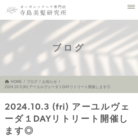
コ
ナ
ン
ビ
テ
ゲ
ン
ー
ツ
シ
へ
ョ
ス
ン
キ
に
ブログ
ッ
移
プ
動
HOME
ブログ
お知らせ
2024.10.3 (fri) アーユルヴェーダ１DAYリトリート開催します◎
2024.10.3 (fri) アーユルヴェ
ーダ１DAYリトリート開催し
ます◎