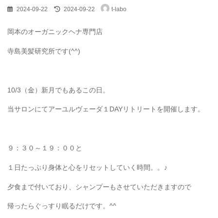
最
2024-09-22
2024-09-22
t-labo
終
更
新
岡本のオーガニックヘナ専門店
日
時
寺島美髪研究所です(^^)
:
10/3（金）新月でもあるこの日。
当サロンにてアーユルヴェーダ１DAYリトリートを開催します。
９：３０～１９：００と
１日たっぷり身体と心をリセットしていく時間。。♪
夕食まで付いており、シャンプーもさせていただきますので
帰ったらぐっすり眠るだけです。^^